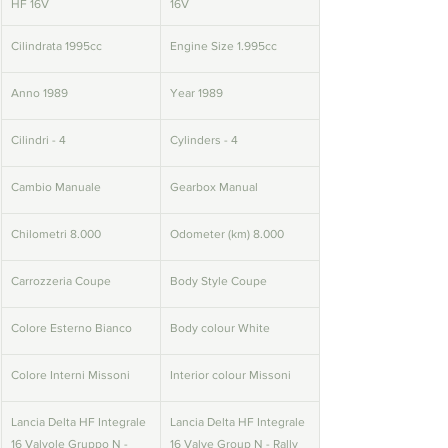
HF 16V
16V
Cilindrata 1995cc
Engine Size 1.995cc
Anno 1989
Year 1989
Cilindri - 4
Cylinders - 4
Cambio Manuale
Gearbox Manual
Chilometri 8.000
Odometer (km) 8.000
Carrozzeria Coupe
Body Style Coupe
Colore Esterno Bianco 
Body colour White
Colore Interni Missoni
Interior colour Missoni
Lancia Delta HF Integrale 
Lancia Delta HF Integrale 
16 Valvole Gruppo N - 
16 Valve Group N - Rally 