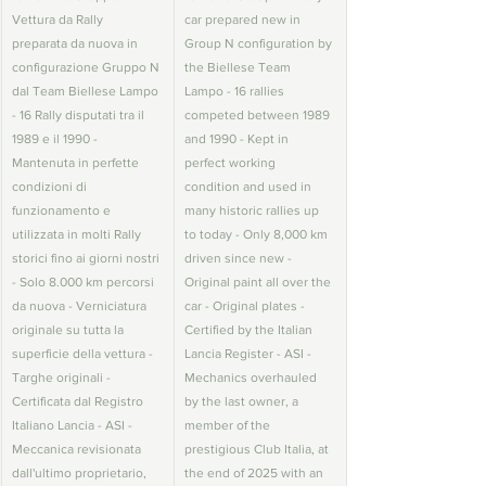
Vettura da Rally 
car prepared new in 
preparata da nuova in 
Group N configuration by 
configurazione Gruppo N 
the Biellese Team 
dal Team Biellese Lampo 
Lampo - 16 rallies 
- 16 Rally disputati tra il 
competed between 1989 
1989 e il 1990 - 
and 1990 - Kept in 
Mantenuta in perfette 
perfect working 
condizioni di 
condition and used in 
funzionamento e 
many historic rallies up 
utilizzata in molti Rally 
to today - Only 8,000 km 
storici fino ai giorni nostri 
driven since new - 
- Solo 8.000 km percorsi 
Original paint all over the 
da nuova - Verniciatura 
car - Original plates - 
originale su tutta la 
Certified by the Italian 
superficie della vettura - 
Lancia Register - ASI - 
Targhe originali - 
Mechanics overhauled 
Certificata dal Registro 
by the last owner, a 
Italiano Lancia - ASI - 
member of the 
Meccanica revisionata 
prestigious Club Italia, at 
dall'ultimo proprietario, 
the end of 2025 with an 