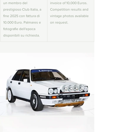
un membro del 
invoice of 10,000 Euros. 
prestigioso Club Italia, a 
Competition results and 
fine 2025 con fattura di 
vintage photos available 
10.000 Euro. Palmares e 
on request.
fotografie dell'epoca 
disponibili su richiesta.