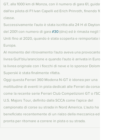
GT, alla 1000 km di Monza, con il numero di gara 61, guidata 
dall'ex pilota di F1 Ivan Capelli ed Erich Prinroth, finendo 10° di 
classe.
Successivamente l'auto è stata iscritta alla 24 H di Daytona 
del 2001 con numero di gara 
#30
 (dns) ed è rimasta negli Stati 
Uniti fino al 2020, quando è stata scoperta e reimportata in 
Europa.
Al momento del ritrovamento l'auto aveva una provocante 
livrea Gulf blu/arancione e quando l'auto è arrivata in Europa 
la livrea originale con i fiocchi di neve e lo sponsor Dolomiti 
Superski è stata finalmente rifatta.
Oggi questa Ferrari 360 Modena N-GT è idonea per una 
moltitudine di eventi in pista dedicati alle Ferrari da corsa 
come la recente serie Ferrari Club Competizioni GT o l'SCCA 
U.S. Majors Tour, definito dalla SCCA come l'apice del 
campionato di corse su strada in Nord America. L'auto ha 
beneficiato recentemente di un rialzo della meccanica ed è 
pronta per ritornare a correre in pista o su strada.