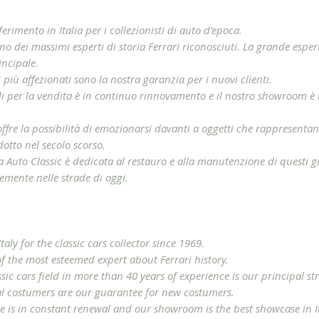
erimento in Italia per i collezionisti di auto d’epoca.
no dei massimi esperti di storia Ferrari riconosciuti. La grande esp
incipale.
i più affezionati sono la nostra garanzia per i nuovi clienti.
li per la vendita è in continuo rinnovamento e il nostro showroom è la
offre la possibilità di emozionarsi davanti a oggetti che rappresentan
otto nel secolo scorso.
a Auto Classic è dedicata al restauro e alla manutenzione di questi gio
temente nelle strade di oggi.
Italy for the classic cars collector since 1969.
f the most esteemed expert about Ferrari history.
sic cars field in more than 40 years of experience is our principal st
al costumers are our guarantee for new costumers.
le is in constant renewal and our showroom is the best showcase in Ita