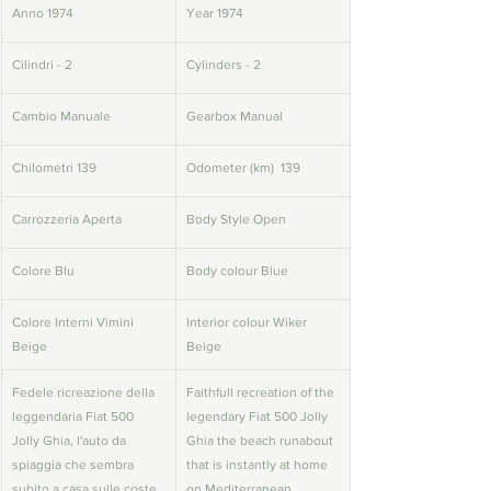
Anno 1974
Year 1974
Cilindri - 2
Cylinders - 2
Cambio Manuale
Gearbox Manual
Chilometri 139
Odometer (km)  139
Carrozzeria Aperta
Body Style Open
Colore Blu
Body colour Blue
Colore Interni Vimini 
Interior colour Wiker 
Beige
Beige
Fedele ricreazione della 
Faithfull recreation of the 
leggendaria Fiat 500 
legendary Fiat 500 Jolly 
Jolly Ghia, l'auto da 
Ghia the beach runabout 
spiaggia che sembra 
that is instantly at home 
subito a casa sulle coste 
on Mediterranean 