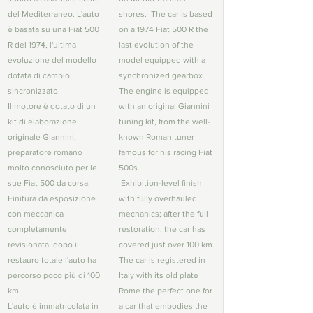
del Mediterraneo. L'auto 
shores.  The car is based 
è basata su una Fiat 500 
on a 1974 Fiat 500 R the 
R del 1974, l'ultima 
last evolution of the 
evoluzione del modello 
model equipped with a 
dotata di cambio 
synchronized gearbox. 
sincronizzato. 
The engine is equipped 
Il motore è dotato di un 
with an original Giannini 
kit di elaborazione 
tuning kit, from the well-
originale Giannini, 
known Roman tuner 
preparatore romano 
famous for his racing Fiat 
molto conosciuto per le 
500s. 
sue Fiat 500 da corsa. 
 Exhibition-level finish 
Finitura da esposizione 
with fully overhauled 
con meccanica 
mechanics; after the full 
completamente 
restoration, the car has 
revisionata, dopo il 
covered just over 100 km.
restauro totale l'auto ha 
The car is registered in 
percorso poco più di 100 
Italy with its old plate 
km.
Rome the perfect one for 
L'auto è immatricolata in 
a car that embodies the 