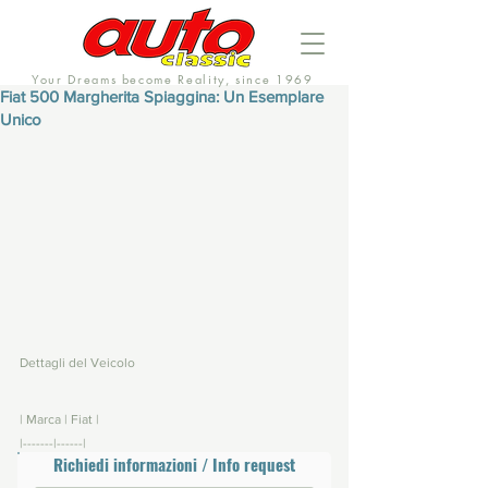
Your Dreams become Reality, since 1969
Fiat 500 Margherita Spiaggina: Un Esemplare
Unico
Dettagli del Veicolo
| Marca | Fiat |
|-------|------|
Richiedi informazioni / Info request
| Modello | 500 Margherita Spiaggina |