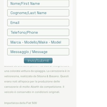
| Cilindrata | 499cc |
| Anno | 1960 |
| Cilindri | 2 |
| Chilometri | 22.000 |
| Carrozzeria | Aperta |
| Colore | Arancio / Giallo |
| Colore Interni | Grigio / Bianco |
Descrizione
Esemplare unico realizzato nel 1964 da Pietro 
Invia/Submit
Bonomo, artigiano di Rivarolo Canavese (TO). 
Basato su una delle prime Fiat 500 D. Margherita è 
una colorata vettura da spiaggia. La carrozzeria è in 
vetroresina, realizzata da Sibona & Basano. Questi 
erano noti all'epoca per la produzione delle 
carrozzerie di molte Abarth da competizione. Il 
veicolo è conservato in condizioni originali.
Importanza della Fiat 500