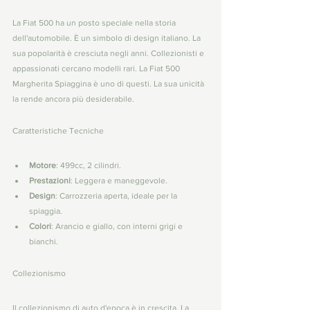
La Fiat 500 ha un posto speciale nella storia 
dell'automobile. È un simbolo di design italiano. La 
sua popolarità è cresciuta negli anni. Collezionisti e 
appassionati cercano modelli rari. La Fiat 500 
Margherita Spiaggina è uno di questi. La sua unicità 
la rende ancora più desiderabile.
Caratteristiche Tecniche
Motore
: 499cc, 2 cilindri.
Prestazioni
: Leggera e maneggevole.
Design
: Carrozzeria aperta, ideale per la 
spiaggia.
Colori
: Arancio e giallo, con interni grigi e 
bianchi.
Collezionismo
Il collezionismo di auto d'epoca è in crescita. La 