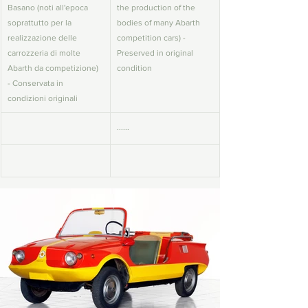
Basano (noti all'epoca 
the production of the 
soprattutto per la 
bodies of many Abarth 
realizzazione delle 
competition cars) - 
carrozzeria di molte 
Preserved in original 
Abarth da competizione) 
condition
- Conservata in 
condizioni originali 
......