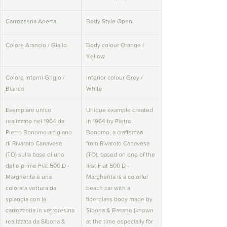
Carrozzeria Aperta
Body Style Open
Colore Arancio / Giallo
Body colour Orange / 
Yellow
Colore Interni Grigio / 
Interior colour Grey / 
Bianco
White
Esemplare unico 
Unique example created 
realizzato nel 1964 da 
in 1964 by Pietro 
Pietro Bonomo artigiano 
Bonomo, a craftsman 
di Rivarolo Canavese 
from Rivarolo Canavese 
(TO) sulla base di una 
(TO), based on one of the 
delle prime Fiat 500 D - 
first Fiat 500 D - 
Margherita è una 
Margherita is a colorful 
colorata vettura da 
beach car with a 
spiaggia con la 
fiberglass body made by 
carrozzeria in vetroresina 
Sibona & Basano (known 
realizzata da Sibona & 
at the time especially for 